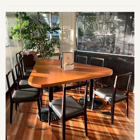
この店舗情報をシェアする
Teapresso&slowfood Cafe Audrey（カフェ オードリ
ー）
新潟県新潟市中央区笹口１-1 プラーカ1 2階
https://cafe-audrey.owst.jp/
お店情報をコピー