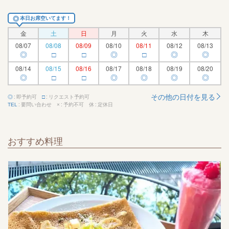
◎
本日お席空いてます！
金
土
日
月
火
水
木
08/07
08/08
08/09
08/10
08/11
08/12
08/13
◎
□
□
◎
□
◎
◎
08/14
08/15
08/16
08/17
08/18
08/19
08/20
◎
□
□
◎
◎
◎
◎
その他の日付を見る
即予約可
リクエスト予約可
◎
□
要問い合わせ
予約不可
定休日
TEL
×
休
おすすめ料理