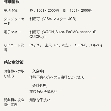
詳細情報
平均予算
昼：1501～2000円 夜：1501～2000円
クレジットカ
利用可（VISA､マスター､JCB）
ード
電子マネー
利用可（WAON､Suica､PASMO､nanaco､iD､
QUICPay）
ＱＲコード決
PayPay、楽天ペイ、d払い、au PAY、メルペイ
済
感染症対策
お客様への取
[
入店時
]
り組み
体調不良の方への自粛呼びかけあり
[
会計処理
]
非接触型決済あり
従業員の安全
頻繁な手洗い
衛生管理