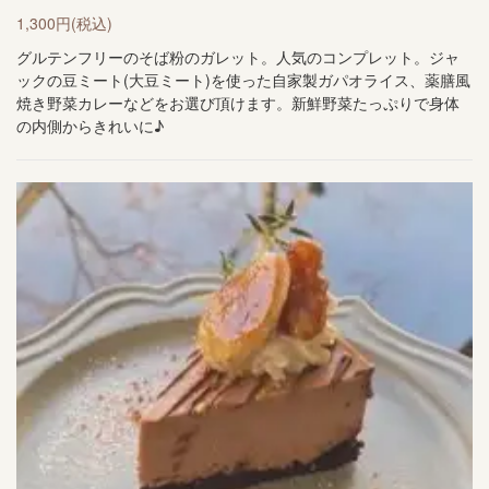
1,300円
(税込)
グルテンフリーのそば粉のガレット。人気のコンプレット。ジャ
ックの豆ミート(大豆ミート)を使った自家製ガパオライス、薬膳風
焼き野菜カレーなどをお選び頂けます。新鮮野菜たっぷりで身体
の内側からきれいに♪
Teapresso&slowfood Cafe Audrey（カフェ オー
ドリー）
空席確認・予約する