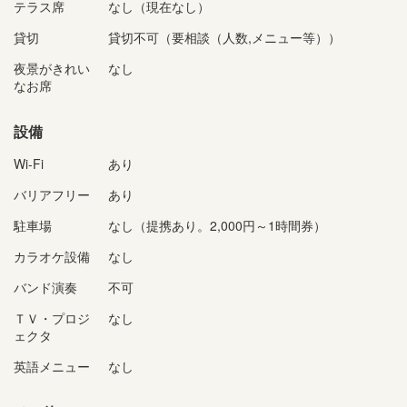
テラス席
なし（現在なし）
貸切
貸切不可（要相談（人数,メニュー等））
夜景がきれい
なし
なお席
設備
Wi-Fi
あり
バリアフリー
あり
駐車場
なし（提携あり。2,000円～1時間券）
カラオケ設備
なし
バンド演奏
不可
ＴＶ・プロジ
なし
ェクタ
英語メニュー
なし